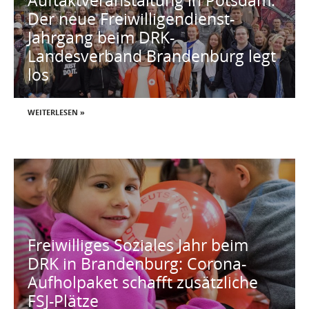
Auftaktveranstaltung in Potsdam:
Der neue Freiwilligendienst-
Jahrgang beim DRK-
Landesverband Brandenburg legt
los
WEITERLESEN »
Freiwilliges Soziales Jahr beim
DRK in Brandenburg: Corona-
Aufholpaket schafft zusätzliche
FSJ-Plätze