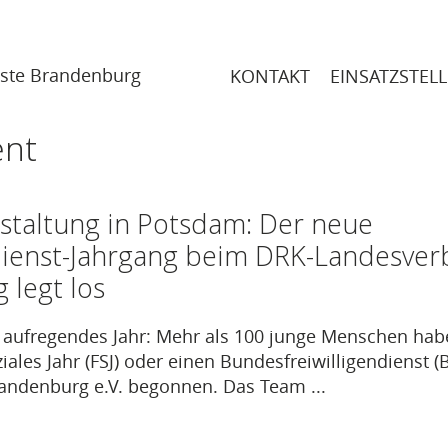
ELLES
FSJ UND BFD
BFD 27PLUS
FÜR EINSATZST
nste Brandenburg
KONTAKT
EINSATZSTEL
nt
staltung in Potsdam: Der neue
ndienst-Jahrgang beim DRK-Landesve
 legt los
in aufregendes Jahr: Mehr als 100 junge Menschen ha
oziales Jahr (FSJ) oder einen Bundesfreiwilligendienst 
ndenburg e.V. begonnen. Das Team ...