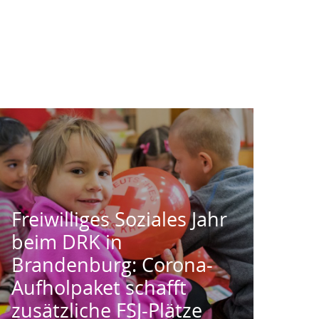
Freiwilliges Soziales Jahr
beim DRK in
Brandenburg: Corona-
Aufholpaket schafft
zusätzliche FSJ-Plätze