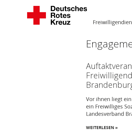
Zum
Inhalt
springen
AKTU
Freiwilligendie
Engageme
Auftaktveran
Freiwillige
Brandenburg
Vor ihnen liegt e
ein Freiwilliges S
Landesverband Bra
WEITERLESEN »