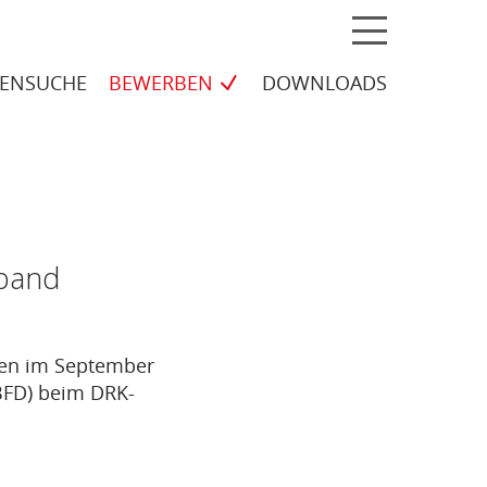
MENÜ
ELLEN
LENSUCHE
BEWERBEN
DOWNLOADS
rband
ben im September
(BFD) beim DRK-