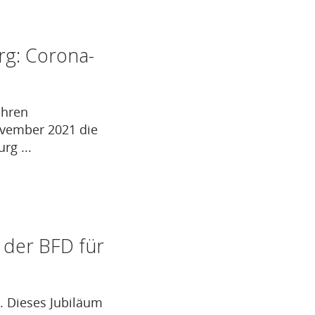
rg: Corona-
ihren
ovember 2021 die
rg ...
t der BFD für
g. Dieses Jubiläum