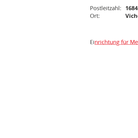
Postleitzahl:
1684
Ort:
Vich
Ei
nrichtung für M