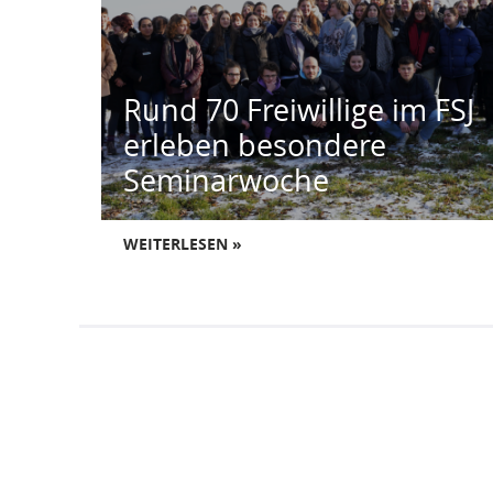
Rund 70 Freiwillige im FSJ
erleben besondere
Seminarwoche
WEITERLESEN »
Allgemeines
Kontakt
DRK-Landesverband Brandenburg e.V.
Blog des DRK-Landesverbandes Brandenburg e.V.