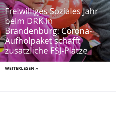
Freiwilliges Soziales Jahr
beim DRK in
Brandenburg: Corona-
Aufholpaket schafft
zusätzliche FSJ-Plätze
WEITERLESEN »
Folgt uns auch hier:
Instagram
Facebook