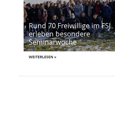
Rund 70 Freiwillige im FSJ
erleben besondere
Seminarwoche
WEITERLESEN »
Allgemeines
Kontakt
DRK-Landesverband Brandenburg e.V.
Blog des DRK-Landesverbandes Brandenburg e.V.