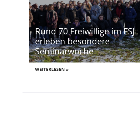
Rund 70 Freiwillige im FSJ
erleben besondere
Seminarwoche
WEITERLESEN »
Allgemeines
Kontakt
DRK-Landesverband Brandenburg e.V.
Blog des DRK-Landesverbandes Brandenburg e.V.