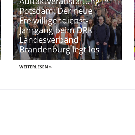
Auftaktveranstaltung in
Potsdam: Der neue
Freiwilligendienst-
Jahrgang beim DRK-
Landesverband
Brandenburg legt los
WEITERLESEN »