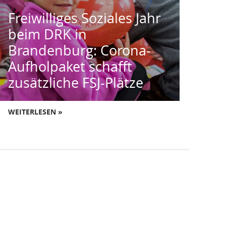
Freiwilliges Soziales Jahr
beim DRK in
Brandenburg: Corona-
Aufholpaket schafft
zusätzliche FSJ-Plätze
WEITERLESEN »
Folgt uns auch hier:
Instagram
Facebook