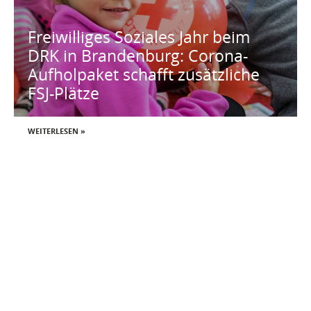
Freiwilliges Soziales Jahr beim
DRK in Brandenburg: Corona-
Aufholpaket schafft zusätzliche
FSJ-Plätze
WEITERLESEN »
Allgemeines
Kontakt
DRK-Landesverband Brandenburg e.V.
Blog des DRK-Landesverbandes Brandenburg e.V.
Barrierefreiheitserklärung
Datenschutzerklärung
Impressum